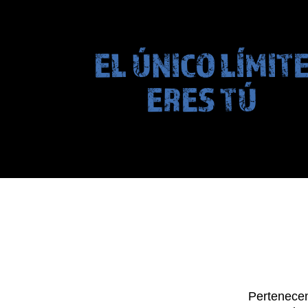
EL ÚNICO LÍMIT
ERES TÚ
Pertenece